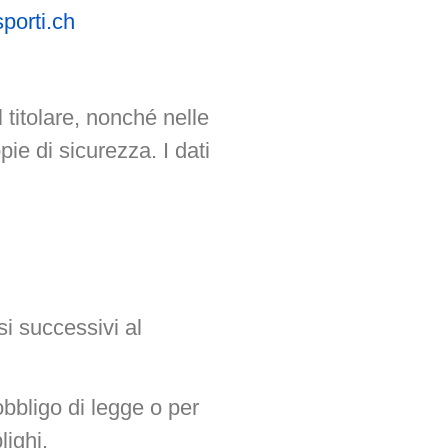
porti.ch
 titolare, nonché nelle
ie di sicurezza. I dati
si successivi al
obbligo di legge o per
lighi.